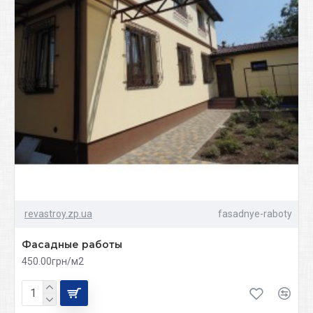
revastroy.zp.ua
fasadnye-raboty
Фасадные работы
450.00грн/м2