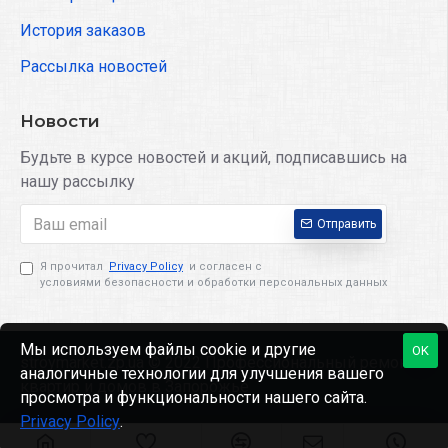
История заказов
Рассылка новостей
Новости
Будьте в курсе новостей и акций, подписавшись на
нашу рассылку
Отправить
Я прочитал
Privacy Policy
и согласен с
условиями безопасности и обработки персональных данных
Мы используем файлы cookie и другие
OK
stroymarket.zp.ua © 2022 Профессиональный ремонт
аналогичные технологии для улучшения вашего
квартир и домов в Запорожье
просмотра и функциональности нашего сайта.
Privacy Policy
.