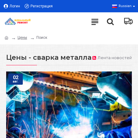
Логин
Регистрация
Russian
Цены
Поиск
Цены - сварка металла
Лента новостей
02
авг.