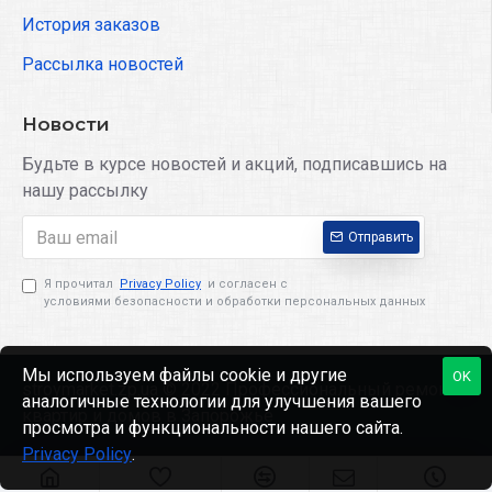
История заказов
Рассылка новостей
Новости
Будьте в курсе новостей и акций, подписавшись на
нашу рассылку
Отправить
Я прочитал
Privacy Policy
и согласен с
условиями безопасности и обработки персональных данных
Мы используем файлы cookie и другие
OK
stroymarket.zp.ua © 2022 Профессиональный ремонт
аналогичные технологии для улучшения вашего
квартир и домов в Запорожье
просмотра и функциональности нашего сайта.
Privacy Policy
.